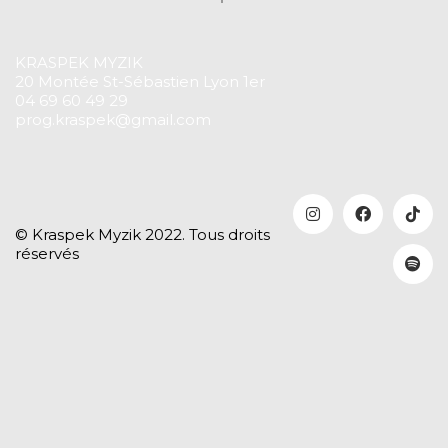
KRASPEK MYZIK
20 Montée St-Sébastien Lyon 1er
04 69 60 49 29
prog.kraspek@gmail.com
© Kraspek Myzik 2022. Tous droits
réservés