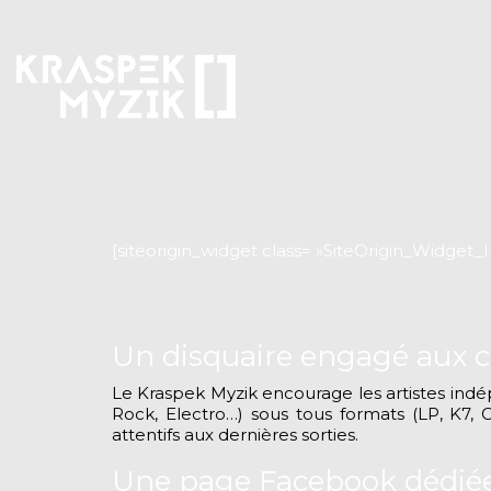
[siteorigin_widget class= »SiteOrigin_Widget
Un disquaire engagé aux cô
Le Kraspek Myzik encourage les artistes indép
Rock, Electro…) sous tous formats (LP, K7, 
attentifs aux dernières sorties.
Une page Facebook dédiée