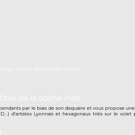
L’AGENDA
PREMIÈRES ONDES
DEVIE
_Image_Widget »]
[/siteorigin_widget]
tés de la scène indé :
endants par le biais de son disquaire et vous propose une 
CD…) d’artistes Lyonnais et hexagonaux triés sur le vol
 :